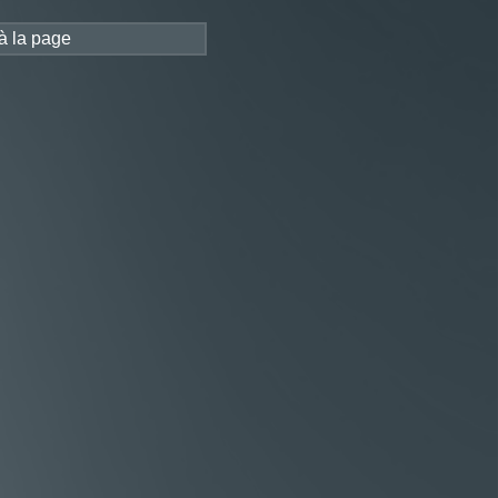
FRANÇAIS
CH
CONTACT
|
LOGIN
 à la page
usanne