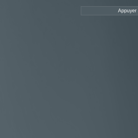
Appuyer s
Le
Bienvenue
Cham
Liste des installations
-
Production
Tableau de bord
Carte