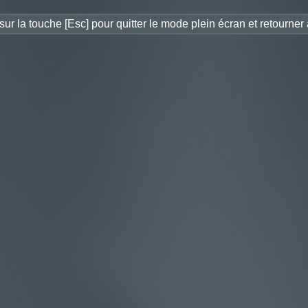
ur la touche [Esc] pour quitter le mode plein écran et retourner
s énergies renouvelables de La
blandes - Tableau de bord